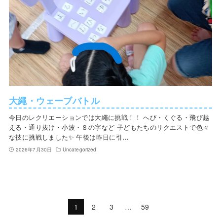
大繩・ウェーブバトル
今日のレクリエーションでは大繩に挑戦！！ へび・くぐる・飛び越
える・通り抜け・小波・８の字など 子どもたちのリクエストで色々
な技に挑戦しました✨ 午後は昨日に引…
2026年7月30日
Uncategorized
1
2
3
…
59