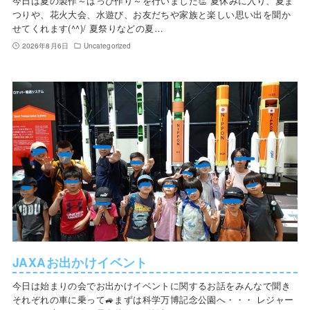
今日は夏の製作～はっぴ作り～を行いました👏 夏休みに入り、夏ま
つりや、花火大会、水遊び、お友だちや家族と楽しい思い出を聞か
せてくれます(^^)/ 夏祭りなどの夏…
2026年8月6日
Uncategorized
JAXAお出かけイベント
今日は始まりの会でお出かけイベントに関するお話をみんなで聞き
それぞれの車に乗って🚙まずは科学万博記念公園へ・・・ レジャー