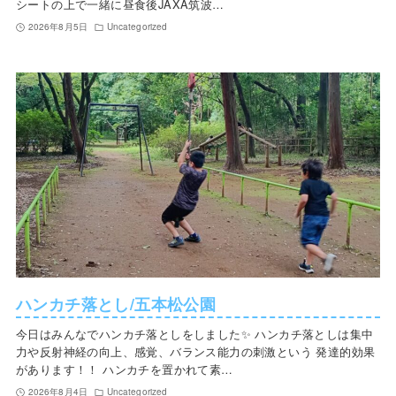
シートの上で一緒に昼食後JAXA筑波…
2026年8月5日
Uncategorized
ハンカチ落とし/五本松公園
今日はみんなでハンカチ落としをしました✨ ハンカチ落としは集中
力や反射神経の向上、感覚、バランス能力の刺激という 発達的効果
があります！！ ハンカチを置かれて素…
2026年8月4日
Uncategorized