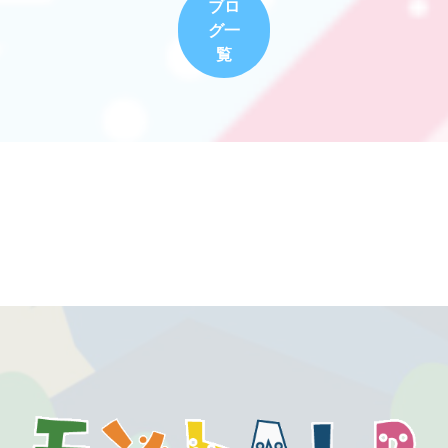
ブロ
グ一
覧