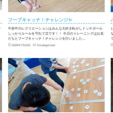
フープキャッチ！チャレンジ✨
ー
午前中のレクリエーションはみんな大好き転がしドッチボール
しっかりルールを守れて👏です！！ 今日のトレーニングはお友
だちとフープキャッチ！チャレンジを行いました…
2026年7月24日
Uncategorized