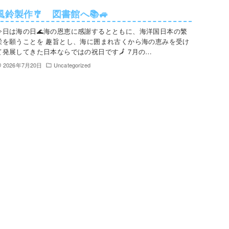
風鈴製作🎐 図書館へ📚🚙
今日は海の日🌊海の恩恵に感謝するとともに、海洋国日本の繁
栄を願うことを 趣旨とし、海に囲まれ古くから海の恵みを受け
て発展してきた日本ならではの祝日です🗾 7月の…
2026年7月20日
Uncategorized