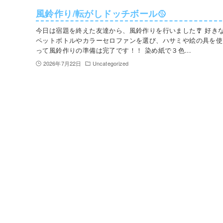
風鈴作り/転がしドッチボール🥎
今日は宿題を終えた友達から、風鈴作りを行いました🎐 好き
ペットボトルやカラーセロファンを選び、ハサミや絵の具を使
って風鈴作りの準備は完了です！！ 染め紙で３色…
2026年7月22日
Uncategorized