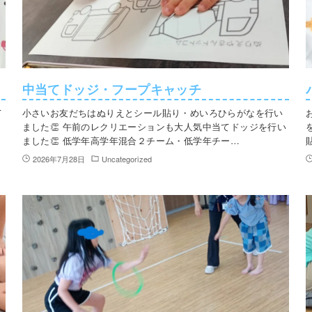
中当てドッジ・フープキャッチ
て
小さいお友だちはぬりえとシール貼り・めいろひらがなを行い
ました👏 午前のレクリエーションも大人気中当てドッジを行い
ました👏 低学年高学年混合２チーム・低学年チー…
2026年7月28日
Uncategorized