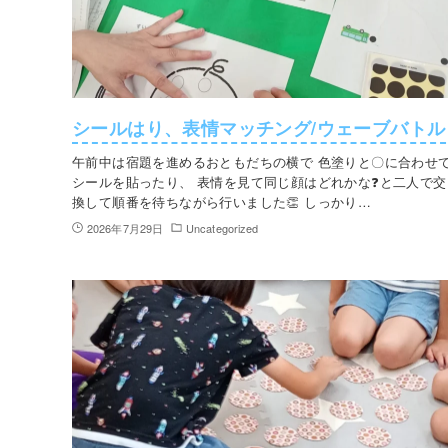
シールはり、表情マッチング/ウェーブバトル
午前中は宿題を進めるおともだちの横で 色塗りと〇に合わせ
シールを貼ったり、 表情を見て同じ顔はどれかな❓と二人で交
換して順番を待ちながら行いました👏 しっかり…
2026年7月29日
Uncategorized