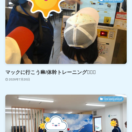
マックに行こう🍔/体幹トレーニング🤸🏻‍♂️
2026年7月20日
Uncategorized