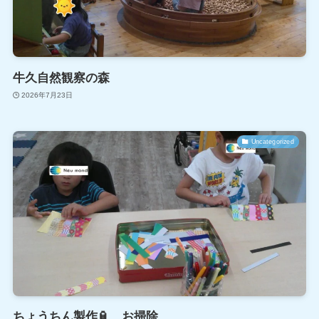
牛久自然観察の森
2026年7月23日
Uncategorized
ちょうちん製作🏮、お掃除