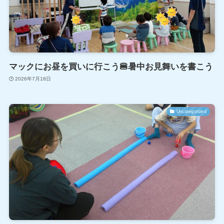
マックにお昼を買いに行こう🍔暑中お見舞いを書こう
2026年7月18日
Uncategorized