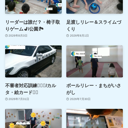
リーダーは誰だ？・椅子取
足渡しリレー＆スライムづ
りゲーム💺/公園🏞
くり
2026年8月3日
2026年8月1日
不審者対応訓練👮🏻‍♂️/カル
ボールリレー・まちがいさ
タ・絵カード🖐🏻
がし
2026年7月31日
2026年7月30日