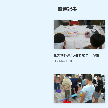
関連記事
花火制作🎆/心通わせゲーム🤔
2026年8月8日