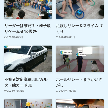
リーダーは誰だ？・椅子取
足渡しリレー＆スライムづ
りゲーム💺/公園🏞
くり
2026年8月3日
2026年8月1日
不審者対応訓練👮🏻‍♂️/カル
ボールリレー・まちがいさ
タ・絵カード🖐🏻
がし
2026年7月31日
2026年7月30日