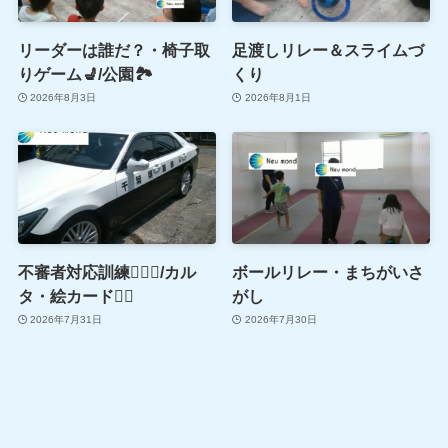
リーダーは誰だ？・椅子取
足渡しリレー＆スライムづ
りゲーム💺/公園🏞
くり
2026年8月3日
2026年8月1日
不審者対応訓練👮🏻‍♂️/カル
ボールリレー・まちがいさ
タ・絵カード🖐🏻
がし
2026年7月31日
2026年7月30日